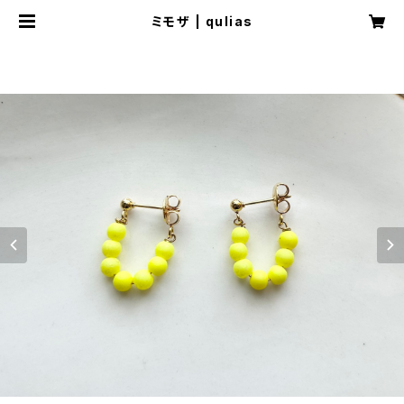
ミモザ | qulias