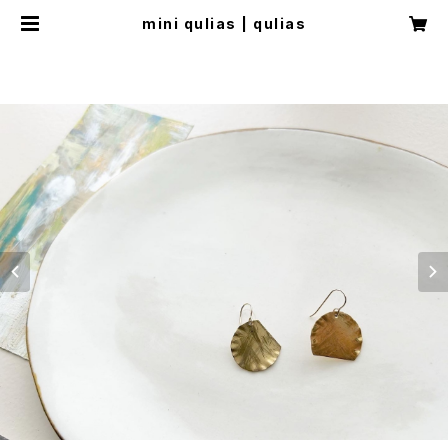
mini qulias | qulias