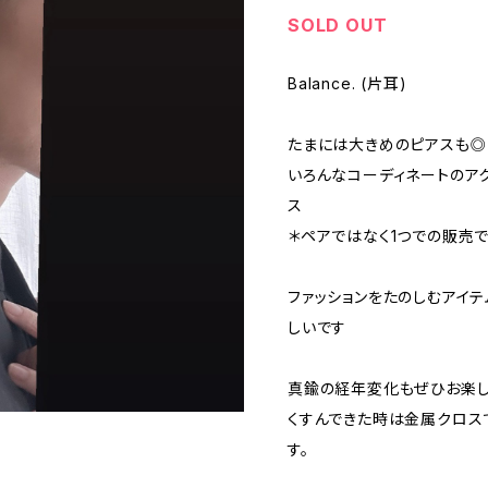
SOLD OUT
Balance. (片耳)
たまには大きめのピアスも◎
いろんなコーディネートのア
ス
＊ペアではなく1つでの販売で
ファッションをたのしむアイ
しいです
真鍮の経年変化もぜひお楽し
くすんできた時は金属クロス
す。