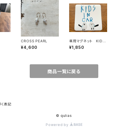
CROSS PEARL
車用マグネット KIDS
IN CAR
¥4,600
¥1,850
商品一覧に戻る
づく表記
© qulias
Powered by